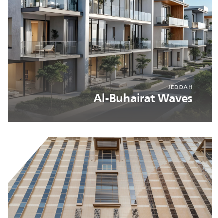
JEDDAH
Al-Buhairat Waves