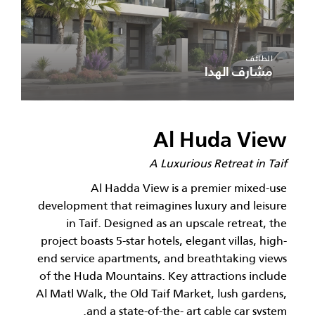
الطائف
مشارف الهدا
Al Huda View
A Luxurious Retreat in Taif
Al Hadda View is a premier mixed-use
development that reimagines luxury and leisure
in Taif. Designed as an upscale retreat, the
project boasts 5-star hotels, elegant villas, high-
end service apartments, and breathtaking views
of the Huda Mountains. Key attractions include
Al Matl Walk, the Old Taif Market, lush gardens,
and a state-of-the- art cable car system.